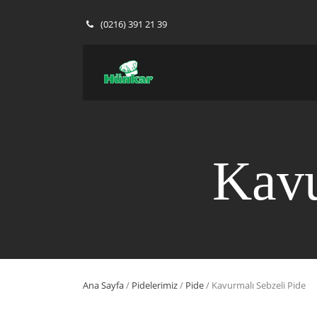
(0216) 391 21 39
Kavu
Ana Sayfa
/
Pidelerimiz
/
Pide
/ Kavurmalı Sebzeli Pide