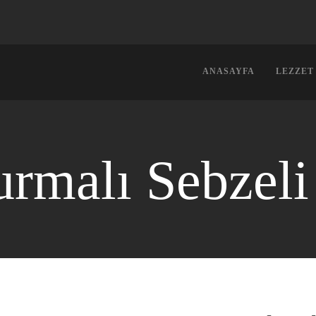
ANASAYFA
LEZZET
rmalı Sebzeli