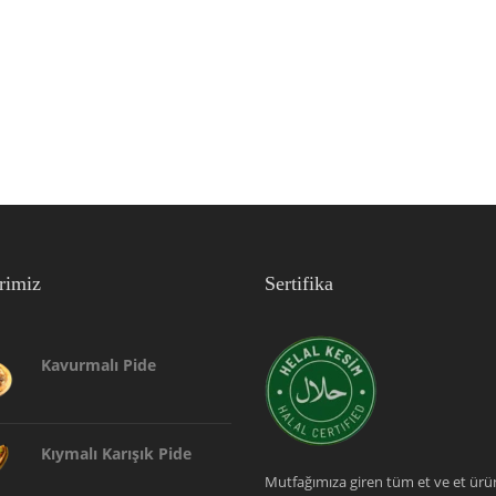
rimiz
Sertifika
Kavurmalı Pide
Kıymalı Karışık Pide
Mutfağımıza giren tüm et ve et ürün