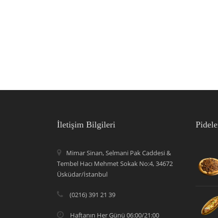
İletişim Bilgileri
Pidele
Mimar Sinan, Selmani Pak Caddesi &
Tembel Hacı Mehmet Sokak No:4, 34672
Üsküdar/İstanbul
(0216) 391 21 39
Haftanın Her Günü 06:00/21:00